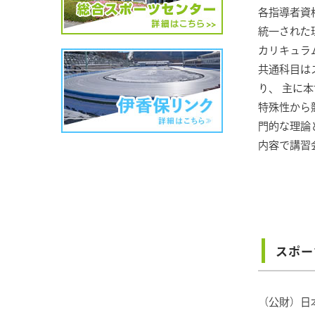
各指導者資
統一された
カリキュラ
共通科目は
り、 主に
特殊性から
門的な理論
内容で講習
スポー
（公財）日