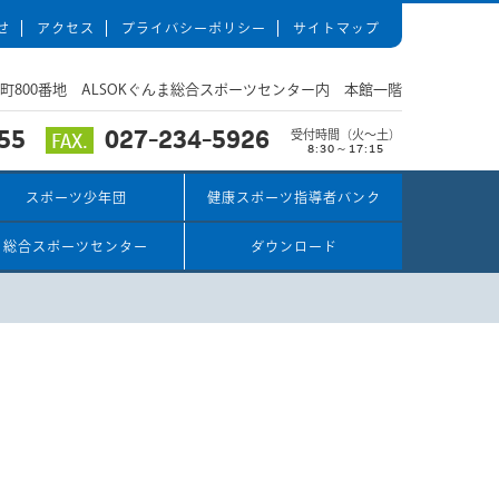
せ
アクセス
プライバシーポリシー
サイトマップ
関根町800番地 ALSOKぐんま総合スポーツセンター内 本館一階
55
027-234-5926
FAX.
受付時間（火～土）
8:30～17:15
スポーツ少年団
健康スポーツ指導者バンク
総合スポーツセンター
ダウンロード