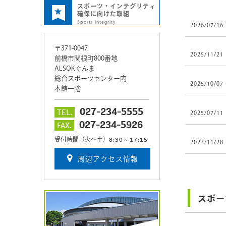
スポーツ・インテグリティ
確保に向けた取組
Sports integrity
2026/07/16
〒371-0047
2025/11/21
前橋市関根町800番地
ALSOKぐんま
総合スポーツセンター内
2025/10/07
本館一階
027-234-5555
TEL.
2025/07/11
027-234-5926
FAX.
8:30～17:15
受付時間（火～土）
2023/11/28
周辺アクセス情報
スポー