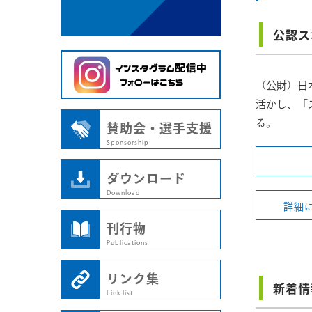
公認ス
（公財）日
活かし、「
る。
賛助会・選手支援
Sponsorship
ダウンロード
Download
詳細
刊行物
Publications
リンク集
新着情
Link list