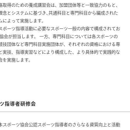
格取得のための養成講習会は、加盟団体等と一致協力のもと、
理念とシステムに基づき､共通科目と専門科目から編成された
ムによって実施します。
スポーツ指導活動に必要なスポーツ一般の内容で構成されてお
本協会が担当します。 一方、専門科目については各スポーツの
競技団体など専門科目実施団体が、それぞれの資格における専
と実技、指導実習などにより構成した、より具体的で実践的な
会を実施します。
ツ指導者研修会
本スポーツ協会公認スポーツ指導者のさらなる資質向上と活動